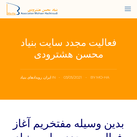
فعالیت مجدد سایت بنیاد
محسن هشترودی
MO-HA
BY
•
03/05/2021
•
IN
ایران
,
رویداد‌های بنیاد
بدین وسیله مفتخریم آغاز