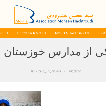
Skip
CUEIL
DÉCOUVRIR MO-HA
MOHSEN HACHTROUDI
BLO
to
ی از مدارس خوزستان 11
content
BY
MOHA_LP_ADMIN
•
17/12/2020