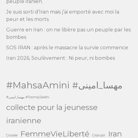
peuple iranien.
Je suis sorti d’Iran mais j’ai emporté avec moi la
peur et les morts
Guerre en Iran : on ne libère pas un peuple par les
bombes
SOS IRAN : après le massacre la survie commence
Iran 2026, Soulèvement : Ni peur, ni bombes
#MahsaAmini
#مهسا_امینی
#مهسا_امینی #ToomajSalehi
collecte pour la jeunesse
iranienne
FemmeVieLiberté
Iran
Croisée
Gitanjali