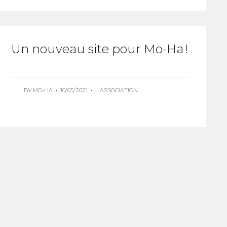
Un nouveau site pour Mo-Ha !
BY
MO-HA
•
10/05/2021
•
L'ASSOCIATION