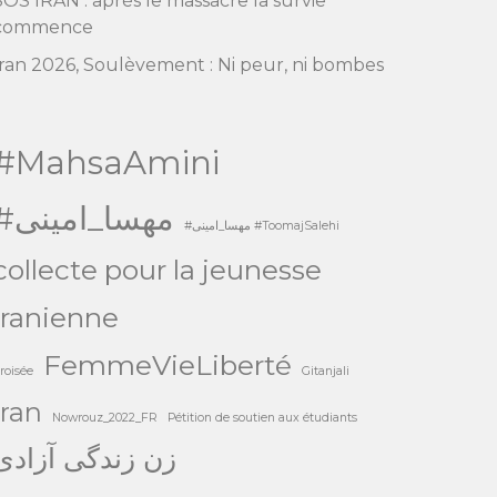
SOS IRAN : après le massacre la survie
commence
Iran 2026, Soulèvement : Ni peur, ni bombes
#MahsaAmini
#مهسا_امینی
#مهسا_امینی #ToomajSalehi
collecte pour la jeunesse
iranienne
FemmeVieLiberté
roisée
Gitanjali
Iran
Nowrouz_2022_FR
Pétition de soutien aux étudiants
زن زندگی آزادی