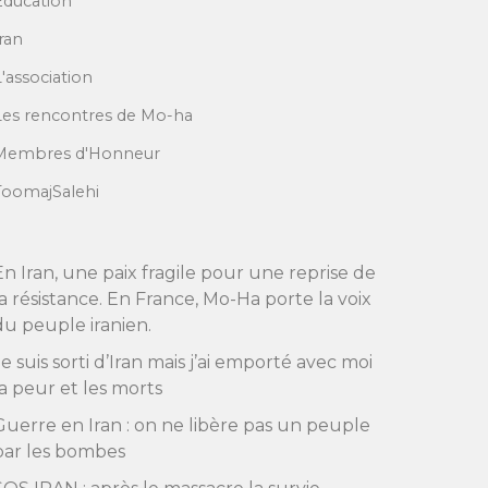
Education
Iran
L'association
Les rencontres de Mo-ha
Membres d'Honneur
ToomajSalehi
En Iran, une paix fragile pour une reprise de
la résistance. En France, Mo-Ha porte la voix
du peuple iranien.
Je suis sorti d’Iran mais j’ai emporté avec moi
la peur et les morts
Guerre en Iran : on ne libère pas un peuple
par les bombes