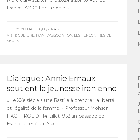
Mercredi 4 septembre 2024 à 20h :6 Rue de
France, 77300 Fontainebleau
BY
MO-HA
•
26/08/2024
•
ART & CULTURE
,
IRAN
,
L'ASSOCIATION
,
LES RENCONTRES DE
MO-HA
Dialogue : Annie Ernaux
soutient la jeunesse iranienne
« Le XXe siècle a une Bastille à prendre : la liberté
et l’égalité de la femme. » Professeur Mohsen
HACHTROUDI. 14 juillet 1952 ambassade de
France à Tehéran. Aux ...