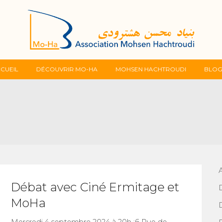
Skip
CUEIL
DÉCOUVRIR MO-HA
MOHSEN HACHTROUDI
BLO
to
content
Débat avec Ciné Ermitage et
MoHa