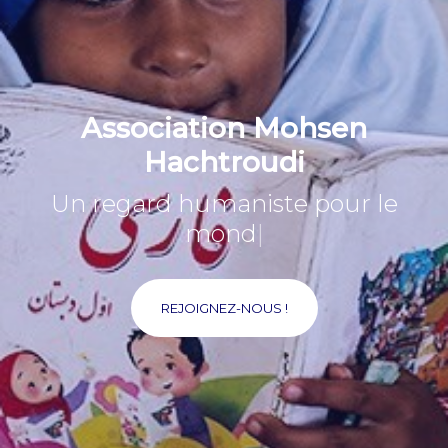
Association Mohsen
Hachtroudi
Un regard humaniste
|
REJOIGNEZ-NOUS !