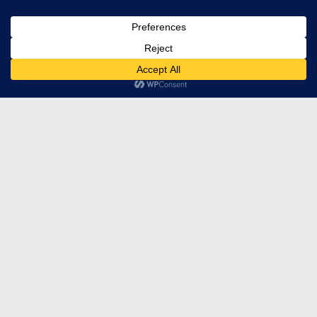
FRANÇAIS
فارسی
ACCUEIL
DÉCOUVRIR MO-HA
CHARTE DE DÉONTOLOGIE DE MO-HA
MEMBRES D’HONNEUR
L’ÉQUIPE DE MO-HA
CONTACT MO-HA
INFORMATIONS LÉGALES
LES CRÉDITS PHOTOGRAPHIQUES
LETTRES D’INFORMATIONS
ARCHIVES LETTRES D’INFORMATIONS