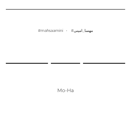
#mahsaamini
#مهسا_امینی
Mo-Ha