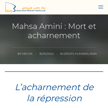
Mahsa Amini : Mort et
acharnement
BY
MO-HA
•
30/10/2022
•
IN
DROITS HUMAINS
,
IRAN
L’acharnement de
la répression