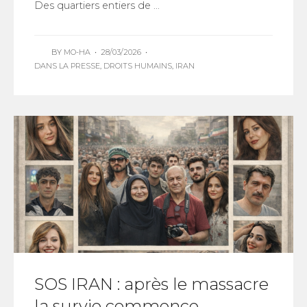
Des quartiers entiers de ...
BY
MO-HA
•
28/03/2026
•
DANS LA PRESSE
,
DROITS HUMAINS
,
IRAN
SOS IRAN : après le massacre
la survie commence