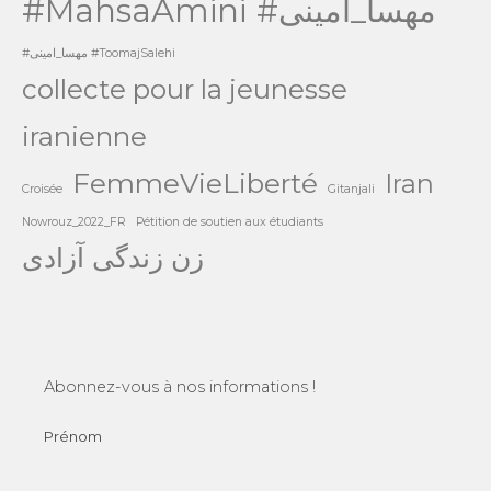
#MahsaAmini
#مهسا_امینی
#مهسا_امینی #ToomajSalehi
collecte pour la jeunesse
iranienne
FemmeVieLiberté
Iran
Croisée
Gitanjali
Nowrouz_2022_FR
Pétition de soutien aux étudiants
زن زندگی آزادی
Abonnez-vous à nos informations !
Prénom