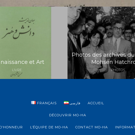
Photos des archives du
naissance et Art
Mohsen Hatchr
LIVRE
PHOTOS
FRANÇAIS
فارسی
ACCUEIL
DÉCOUVRIR MO-HA
D’HONNEUR
L’ÉQUIPE DE MO-HA
CONTACT MO-HA
INFORMAT