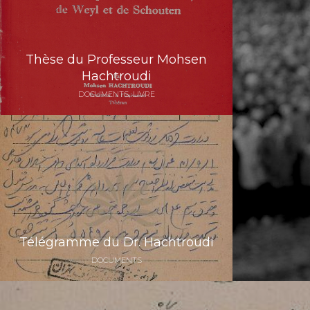
Thèse du Professeur Mohsen
Hachtroudi
DOCUMENTS
LIVRE
Télégramme du Dr. Hachtroudi
DOCUMENTS