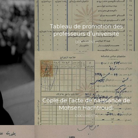
Tableau de promotion des
professeurs d’université
DOCUMENTS
Copie de l’acte de naissance de
Mohsen Hachtroudi
DOCUMENTS