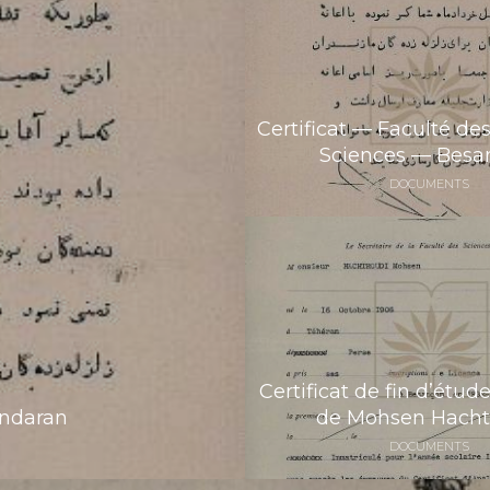
Certificat — Faculté des
Sciences — Besa
DOCUMENTS
Certificat de fin d’étud
andaran
de Mohsen Hacht
DOCUMENTS