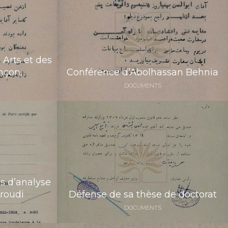
 Arts et des
nçon,
Conférence d’Abolhassan Behnia
DOCUMENTS
es d’analyse
roudi
Défense de sa thèse de doctorat
DOCUMENTS