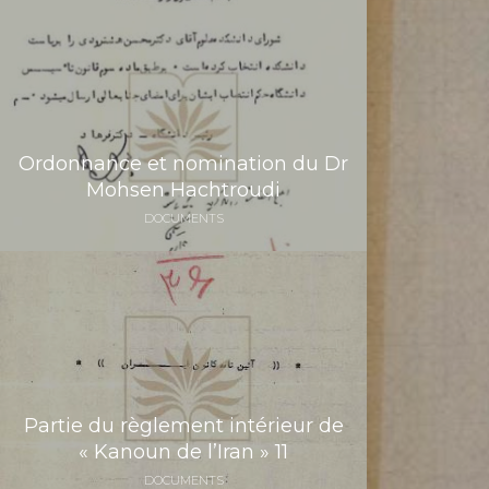
Ordonnance et nomination du Dr
Mohsen Hachtroudi
DOCUMENTS
Partie du règlement intérieur de
« Kanoun de l’Iran » 11
DOCUMENTS