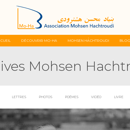
Skip
CUEIL
DÉCOUVRIR MO-HA
MOHSEN HACHTROUDI
BLO
to
ives Mohsen Hacht
content
LETTRES
PHOTOS
POÈMES
VIDÉO
LIVRE