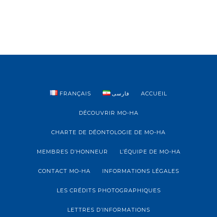
n
t
*
r
e
p
r
i
s
e
*
FRANÇAIS
فارسی
ACCUEIL
DÉCOUVRIR MO-HA
CHARTE DE DÉONTOLOGIE DE MO-HA
MEMBRES D’HONNEUR
L’ÉQUIPE DE MO-HA
CONTACT MO-HA
INFORMATIONS LÉGALES
LES CRÉDITS PHOTOGRAPHIQUES
LETTRES D’INFORMATIONS