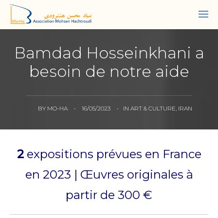
Bamdad Hosseinkhani a
besoin de notre aide
BY
MO-HA
•
16/05/2023
•
IN
ART & CULTURE
,
IRAN
2
expositions prévues en France
en 2023 | Œuvres originales à
partir de 300 €