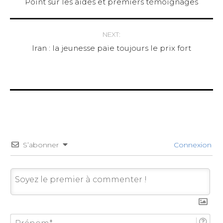
Point sur les aides et premiers témoignages
navigation
NEXT:
Iran : la jeunesse paie toujours le prix fort
S’abonner
Connexion
P