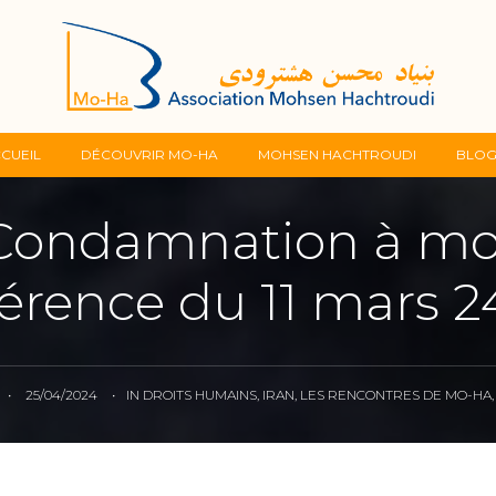
Skip
CUEIL
DÉCOUVRIR MO-HA
MOHSEN HACHTROUDI
BLO
to
ondamnation à mo
content
férence du 11 mars 24
•
25/04/2024
•
IN
DROITS HUMAINS
,
IRAN
,
LES RENCONTRES DE MO-HA