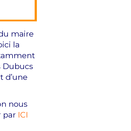
 du maire
ici la
notamment
es Dubucs
et d’une
ion nous
r par
ICI