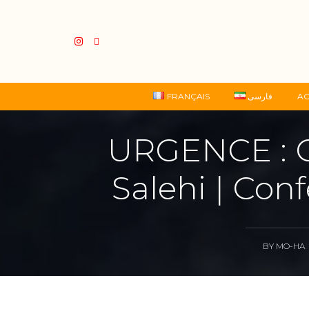
FRANÇAIS
فارسی
AC
URGENCE : C
Salehi | Con
BY
MO-HA