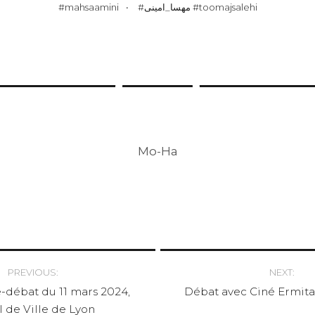
#mahsaamini
#مهسا_امینی #toomajsalehi
Mo-Ha
PREVIOUS:
NEXT:
-débat du 11 mars 2024,
Débat avec Ciné Ermit
tion
 de Ville de Lyon