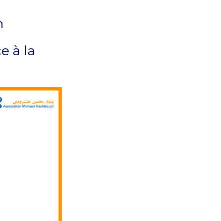
n
e à la