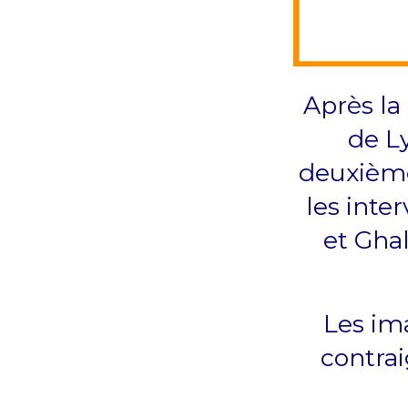
Après la
de L
deuxième
les inte
et Ghal
Les ima
contra