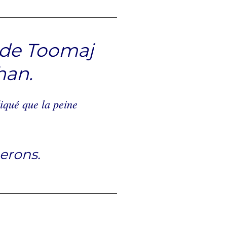
 de Toomaj
han.
diqué que la peine
erons.