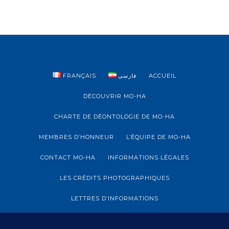
e
p
r
i
s
e
*
FRANÇAIS
فارسی
ACCUEIL
DÉCOUVRIR MO-HA
CHARTE DE DÉONTOLOGIE DE MO-HA
MEMBRES D’HONNEUR
L’ÉQUIPE DE MO-HA
CONTACT MO-HA
INFORMATIONS LÉGALES
LES CRÉDITS PHOTOGRAPHIQUES
LETTRES D’INFORMATIONS
ARCHIVES LETTRES D’INFORMATIONS