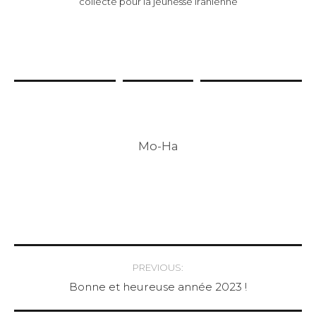
collecte pour la jeunesse iranienne
Mo-Ha
Post
PREVIOUS:
Bonne et heureuse année 2023 !
navigation