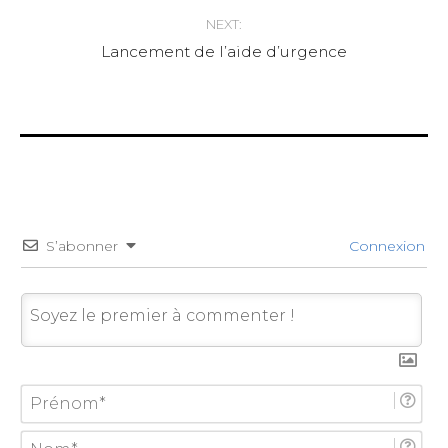
NEXT:
Lancement de l’aide d’urgence
S’abonner
Connexion
P
r
é
N