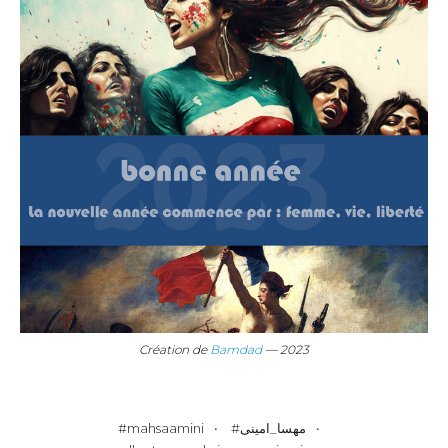
Création de
Bamdad
— 2023
#mahsaamini
#مهسا_امینی