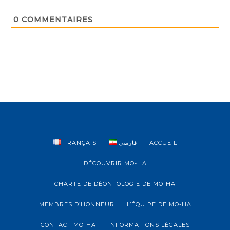
e
i
n
b
t
/
0
COMMENTAIRES
i
E
o
n
n
t
*
r
e
p
r
i
s
e
*
FRANÇAIS
فارسی
ACCUEIL
DÉCOUVRIR MO-HA
CHARTE DE DÉONTOLOGIE DE MO-HA
MEMBRES D’HONNEUR
L’ÉQUIPE DE MO-HA
CONTACT MO-HA
INFORMATIONS LÉGALES