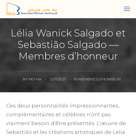
Lélia Wanick Salgado et
Sebastião Salgado —
Membres d’honneur
BY
MO-HA
•
12/11/2021
•
IN
MEMBRES D'HONNEUR
Ces deux personnalités impressionnantes,
complémentaires et célèbres n’ont pas
vraiment besoin d’être présentés. L’œuvre de
Sebastião et les créations artistiques de Lelia