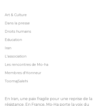
i
s
e
Art & Culture
*
Dans la presse
Droits humains
Education
Iran
L'association
Les rencontres de Mo-ha
Membres d'Honneur
ToomajSalehi
En Iran, une paix fragile pour une reprise de la
résistance. En France, Mo-Ha porte la voix du