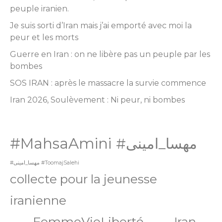
peuple iranien.
Je suis sorti d’Iran mais j’ai emporté avec moi la
peur et les morts
Guerre en Iran : on ne libère pas un peuple par les
bombes
SOS IRAN : après le massacre la survie commence
Iran 2026, Soulèvement : Ni peur, ni bombes
#MahsaAmini
#مهسا_امینی
#مهسا_امینی #ToomajSalehi
collecte pour la jeunesse
iranienne
FemmeVieLiberté
Iran