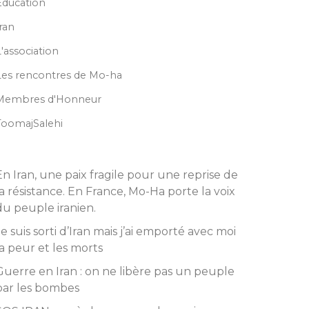
Education
Iran
L'association
Les rencontres de Mo-ha
Membres d'Honneur
ToomajSalehi
En Iran, une paix fragile pour une reprise de
la résistance. En France, Mo-Ha porte la voix
du peuple iranien.
Je suis sorti d’Iran mais j’ai emporté avec moi
la peur et les morts
Guerre en Iran : on ne libère pas un peuple
par les bombes