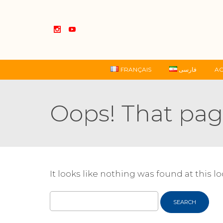
FRANÇAIS
فارسی
AC
Oops! That pag
It looks like nothing was found at this l
Search
for: