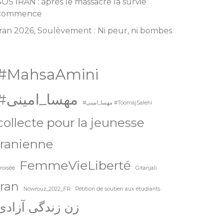
SOS IRAN : après le massacre la survie
commence
Iran 2026, Soulèvement : Ni peur, ni bombes
#MahsaAmini
#مهسا_امینی
#مهسا_امینی #ToomajSalehi
collecte pour la jeunesse
iranienne
FemmeVieLiberté
roisée
Gitanjali
Iran
Nowrouz_2022_FR
Pétition de soutien aux étudiants
زن زندگی آزادی