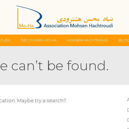
Skip
CUEIL
DÉCOUVRIR MO-HA
MOHSEN HACHTROUDI
BLO
to
e can’t be found.
content
ocation. Maybe try a search?