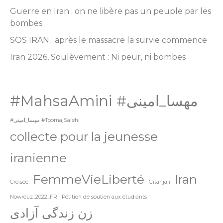
Guerre en Iran : on ne libère pas un peuple par les
bombes
SOS IRAN : après le massacre la survie commence
Iran 2026, Soulèvement : Ni peur, ni bombes
#MahsaAmini
#مهسا_امینی
#مهسا_امینی #ToomajSalehi
collecte pour la jeunesse
iranienne
FemmeVieLiberté
Iran
Croisée
Gitanjali
Nowrouz_2022_FR
Pétition de soutien aux étudiants
زن زندگی آزادی