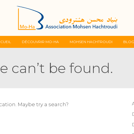
Skip
CUEIL
DÉCOUVRIR MO-HA
MOHSEN HACHTROUDI
BLO
to
e can’t be found.
content
ocation. Maybe try a search?