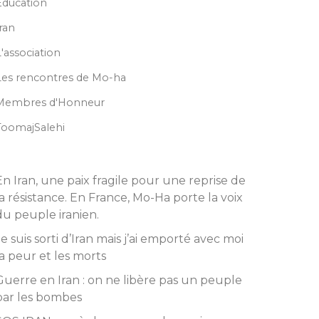
Education
Iran
L'association
Les rencontres de Mo-ha
Membres d'Honneur
ToomajSalehi
En Iran, une paix fragile pour une reprise de
la résistance. En France, Mo-Ha porte la voix
du peuple iranien.
Je suis sorti d’Iran mais j’ai emporté avec moi
la peur et les morts
Guerre en Iran : on ne libère pas un peuple
par les bombes