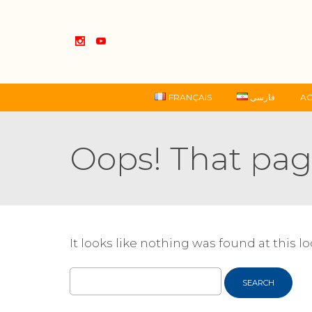
FRANÇAIS
فارسی
AC
Oops! That pag
It looks like nothing was found at this l
Search
for: