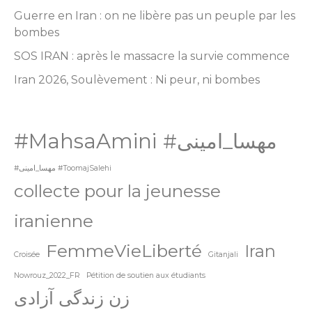
Guerre en Iran : on ne libère pas un peuple par les
bombes
SOS IRAN : après le massacre la survie commence
Iran 2026, Soulèvement : Ni peur, ni bombes
#MahsaAmini
#مهسا_امینی
#مهسا_امینی #ToomajSalehi
collecte pour la jeunesse
iranienne
FemmeVieLiberté
Iran
Croisée
Gitanjali
Nowrouz_2022_FR
Pétition de soutien aux étudiants
زن زندگی آزادی